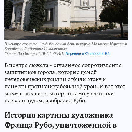
В центре сюжета – судьбоносный день штурма Малахова Кургана и
Корабельной обороны Севастополя
Фото:
Владимир ВЕЛЕНГУРИН.
Перейти в Фотобанк КП
В центре сюжета - отчаянное сопротивление
защитников города, которые ценой
нечеловеческих усилий отбили атаку и
нанесли противнику большой урон. И вот этот
момент подвига, который сами участники
назвали чудом, изобразил Рубо.
История картины художника
Франца Рубо, уничтоженной в