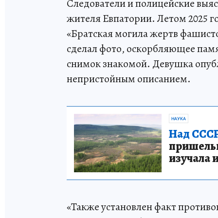
Следователи и полицейские выяс
жителя Евпатории. Летом 2025 г
«Братская могила жертв фашистск
сделал фото, оскорбляющее пам
снимок знакомой. Девушка опубл
непристойным описанием.
НАУКА
Над СССР
пришельце
изучала 
«Также установлен факт противо