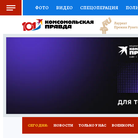
ФОТО
ВИДЕО
СПЕЦОПЕРАЦИЯ
ПОЛ
ЗДОРОВЬЕ
СОЦПОДДЕРЖКА
НАУКА
ВЫБОР ЭКСПЕРТОВ
ДОКТОР
ФИНАНС
КНИЖНАЯ ПОЛКА
ПРОГНОЗЫ НА СПОРТ
ПРЕСС-ЦЕНТР
НЕДВИЖИМОСТЬ
ТЕЛЕ
КОЛЛЕКЦИИ
РЕКЛАМА
ТЕСТЫ
НОВО
СЕГОДНЯ:
НОВОСТИ
ТОЛЬКО У НАС
ВОЕНКОРЫ