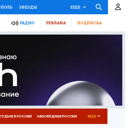
ОПОЛЬ
ЗВЕЗДЫ
ЕЩЕ
ЬНЫЕ ПРОЕКТЫ РОССИИ
РАДИО
РЕКЛАМА
ПОДПИСКА
КРЕТЫ
ПУТЕВОДИТЕЛЬ
 ЖЕЛЕЗА
ТУРИЗМ
ВСЕ О КП
РАДИО КП
ОТДЫХ В РОССИИ
ЗАПОВЕДНАЯ РОССИЯ
ЕЩЕ