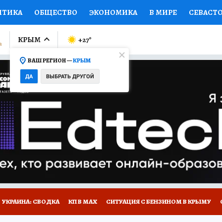
ИТИКА
ОБЩЕСТВО
ЭКОНОМИКА
В МИРЕ
СЕВАСТ
СПОРТ
КОЛУМНИСТЫ
ПРОИСШЕСТВИЯ
НАЦИОНАЛ
КРЫМ
+27
°
ВАШ РЕГИОН —
КРЫМ
Ы
ОТКРЫВАЕМ МИР
Я ЗНАЮ
СЕМЬЯ
ЖЕНСКИЕ СЕ
ДА
ВЫБРАТЬ ДРУГОЙ
ПРОМОКОДЫ
СЕРИАЛЫ
СПЕЦПРОЕКТЫ
ДЕФИЦИТ
ВИЗОР
КОНКУРСЫ
РАБОТА У НАС
ГИД ПОТРЕБИТЕЛЯ
Е НА САЙТЕ
УКРАИНА: СВОДКА
КП В МАХ
СИТУАЦИЯ С БЕНЗИНОМ В КРЫМУ