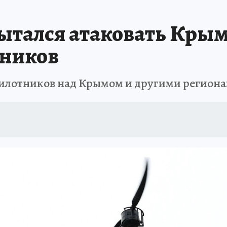
ШЕСТВИЯ
АФИША
АТАКА БЕСПИЛОТНИКОВ НА ЮБК
ИСПЫТАНО Н
тался атаковать Крым 
тников
пилотников над Крымом и другими регион