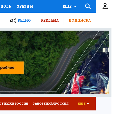
ОПОЛЬ
ЗВЕЗДЫ
ЕЩЕ
ЬНЫЕ ПРОЕКТЫ РОССИИ
РАДИО
РЕКЛАМА
ПОДПИСКА
КРЕТЫ
ПУТЕВОДИТЕЛЬ
 ЖЕЛЕЗА
ТУРИЗМ
ВСЕ О КП
РАДИО КП
ОТДЫХ В РОССИИ
ЗАПОВЕДНАЯ РОССИЯ
ЕЩЕ