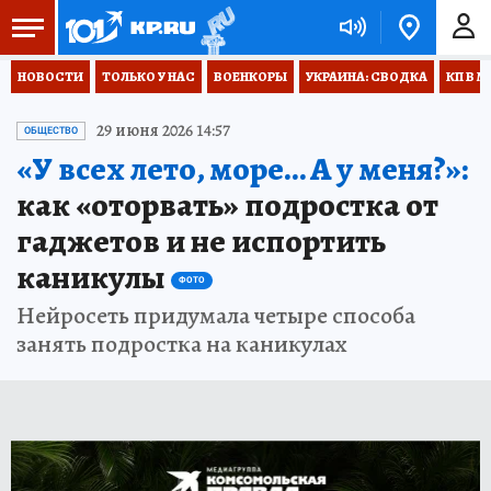
НОВОСТИ
ТОЛЬКО У НАС
ВОЕНКОРЫ
УКРАИНА: СВОДКА
КП В М
29 июня 2026 14:57
ОБЩЕСТВО
«У всех лето, море… А у меня?»:
как «оторвать» подростка от
гаджетов и не испортить
каникулы
ФОТО
Нейросеть придумала четыре способа
занять подростка на каникулах