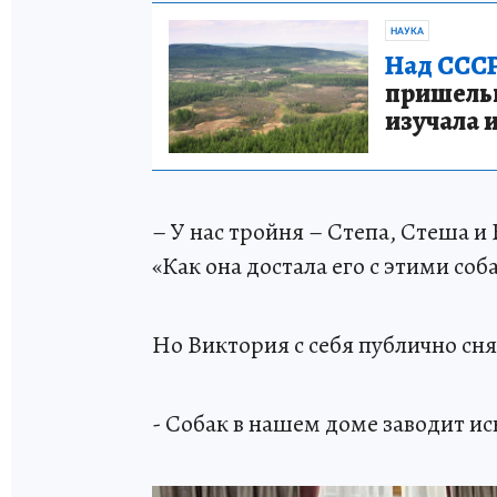
НАУКА
Над СССР
пришельце
изучала 
– У нас тройня – Степа, Стеша и
«Как она достала его с этими соб
Но Виктория с себя публично сня
- Собак в нашем доме заводит и