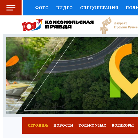
ФОТО
ВИДЕО
СПЕЦОПЕРАЦИЯ
ПОЛ
ЗДОРОВЬЕ
СОЦПОДДЕРЖКА
НАУКА
ВЫБОР ЭКСПЕРТОВ
ДОКТОР
ФИНАНС
КНИЖНАЯ ПОЛКА
ПРОГНОЗЫ НА СПОРТ
ПРЕСС-ЦЕНТР
НЕДВИЖИМОСТЬ
ТЕЛЕ
КОЛЛЕКЦИИ
РЕКЛАМА
ТЕСТЫ
НОВО
СЕГОДНЯ:
НОВОСТИ
ТОЛЬКО У НАС
ВОЕНКОРЫ