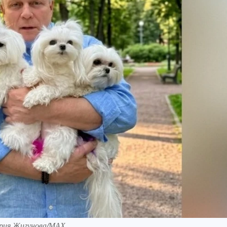
ория Жигунова/МАХ