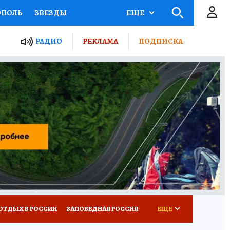
ОПОЛЬ
ЗВЕЗДЫ
ЕЩЕ
ЬНЫЕ ПРОЕКТЫ РОССИИ
РАДИО
РЕКЛАМА
ПОДПИСКА
КРЕТЫ
ПУТЕВОДИТЕЛЬ
 ЖЕЛЕЗА
ТУРИЗМ
ВСЕ О КП
РАДИО КП
ОТДЫХ В РОССИИ
ЗАПОВЕДНАЯ РОССИЯ
ЕЩЕ