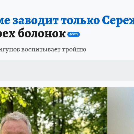
ШЕСТВИЯ
АФИША
АТАКА БЕСПИЛОТНИКОВ НА ЮБК
ИСПЫТАНО Н
е заводит только Сере
ех болонок
ФОТО
гунов воспитывает тройню