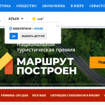
ИТИКА
ОБЩЕСТВО
ЭКОНОМИКА
В МИРЕ
СЕВАСТ
СПОРТ
КОЛУМНИСТЫ
ПРОИСШЕСТВИЯ
НАЦИОНАЛ
КРЫМ
+29
°
ВАШ РЕГИОН —
КРЫМ
Ы
ОТКРЫВАЕМ МИР
Я ЗНАЮ
СЕМЬЯ
ЖЕНСКИЕ СЕ
ДА
ВЫБРАТЬ ДРУГОЙ
ПРОМОКОДЫ
СЕРИАЛЫ
СПЕЦПРОЕКТЫ
ДЕФИЦИТ
ВИЗОР
КОНКУРСЫ
РАБОТА У НАС
ГИД ПОТРЕБИТЕЛЯ
Е НА САЙТЕ
УКРАИНА: СВОДКА
КП В МАХ
СИТУАЦИЯ С БЕНЗИНОМ В КРЫМУ