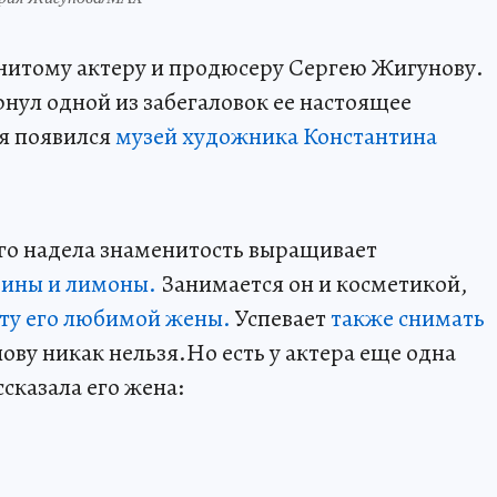
нитому актеру и продюсеру Сергею Жигунову.
нул одной из забегаловок ее настоящее
ия появился
музей художника Константина
ого надела знаменитость выращивает
рины и лимоны.
Занимается он и косметикой,
ту его любимой жены.
Успевает
также снимать
ову никак нельзя.Но есть у актера еще одна
ссказала его жена: