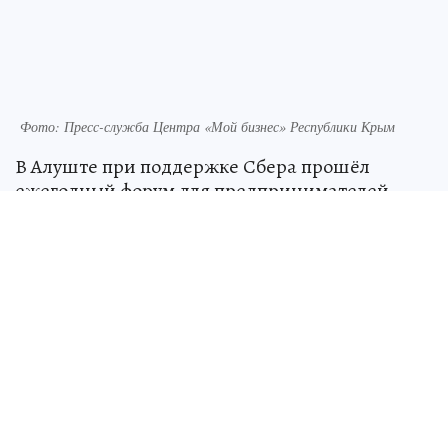
Фото: Пресс-служба Центра «Мой бизнес» Республики Крым
В Алуште при поддержке Сбера прошёл
ежегодный форум для предпринимателей
«Мой бизнес. Пикник». Бизнес-сообщество
Крыма в пятый раз встретилось в
неформальной обстановке, чтобы обсудить
современные инструменты развития бизнеса,
обменяться опытом и найти новые
возможности для профессионального роста.
Организатором мероприятия выступает Центр
«Мой бизнес» Республики Крым по
национальному проекту «Эффективная и
конкурентная экономика».