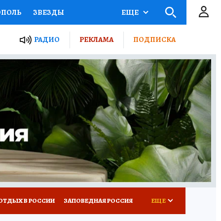
ОПОЛЬ
ЗВЕЗДЫ
ЕЩЕ
ЬНЫЕ ПРОЕКТЫ РОССИИ
РАДИО
РЕКЛАМА
ПОДПИСКА
КРЕТЫ
ПУТЕВОДИТЕЛЬ
 ЖЕЛЕЗА
ТУРИЗМ
ВСЕ О КП
РАДИО КП
ОТДЫХ В РОССИИ
ЗАПОВЕДНАЯ РОССИЯ
ЕЩЕ