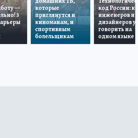
домашних ТВ,
Технологичес
аботу —
которые
код России: к
льно! 3
приглянутся и
инженеров и
карьеры
киноманам, и
дизайнеров у
спортивным
говорить на
и
болельщикам
одном языке