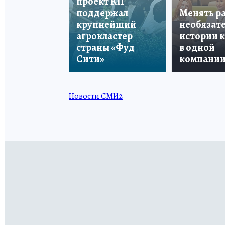
проект КП
поддержал
Менять р
крупнейший
необязате
агрокластер
истории 
страны «Фуд
в одной
Сити»
компани
Новости СМИ2