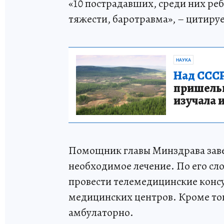
«10 пострадавших, среди них реб
тяжести, баротравма», – цитиру
НАУКА
Над СССР
пришельце
изучала 
Помощник главы Минздрава завер
необходимое лечение. По его сл
провести телемедицинские конс
медицинских центров. Кроме то
амбулаторно.