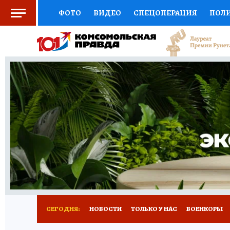
ФОТО
ВИДЕО
СПЕЦОПЕРАЦИЯ
ПОЛ
ЗДОРОВЬЕ
СОЦПОДДЕРЖКА
НАУКА
ВЫБОР ЭКСПЕРТОВ
ДОКТОР
ФИНАНС
КНИЖНАЯ ПОЛКА
ПРОГНОЗЫ НА СПОРТ
ПРЕСС-ЦЕНТР
НЕДВИЖИМОСТЬ
ТЕЛЕ
КОЛЛЕКЦИИ
РЕКЛАМА
ТЕСТЫ
НОВО
СЕГОДНЯ:
НОВОСТИ
ТОЛЬКО У НАС
ВОЕНКОРЫ