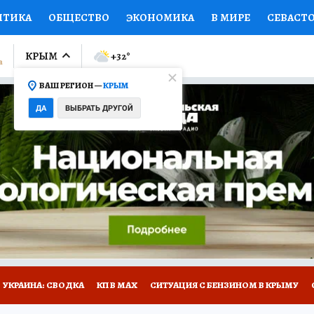
ИТИКА
ОБЩЕСТВО
ЭКОНОМИКА
В МИРЕ
СЕВАСТ
СПОРТ
КОЛУМНИСТЫ
ПРОИСШЕСТВИЯ
НАЦИОНАЛ
КРЫМ
+32
°
ВАШ РЕГИОН —
КРЫМ
Ы
ОТКРЫВАЕМ МИР
Я ЗНАЮ
СЕМЬЯ
ЖЕНСКИЕ СЕ
ДА
ВЫБРАТЬ ДРУГОЙ
ПРОМОКОДЫ
СЕРИАЛЫ
СПЕЦПРОЕКТЫ
ДЕФИЦИТ
ВИЗОР
КОНКУРСЫ
РАБОТА У НАС
ГИД ПОТРЕБИТЕЛЯ
Е НА САЙТЕ
УКРАИНА: СВОДКА
КП В МАХ
СИТУАЦИЯ С БЕНЗИНОМ В КРЫМУ