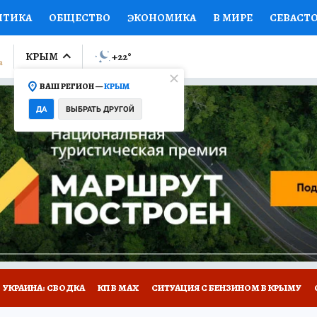
ИТИКА
ОБЩЕСТВО
ЭКОНОМИКА
В МИРЕ
СЕВАСТ
СПОРТ
КОЛУМНИСТЫ
ПРОИСШЕСТВИЯ
НАЦИОНАЛ
КРЫМ
+22
°
ВАШ РЕГИОН —
КРЫМ
Ы
ОТКРЫВАЕМ МИР
Я ЗНАЮ
СЕМЬЯ
ЖЕНСКИЕ СЕ
ДА
ВЫБРАТЬ ДРУГОЙ
ПРОМОКОДЫ
СЕРИАЛЫ
СПЕЦПРОЕКТЫ
ДЕФИЦИТ
ВИЗОР
КОНКУРСЫ
РАБОТА У НАС
ГИД ПОТРЕБИТЕЛЯ
Е НА САЙТЕ
УКРАИНА: СВОДКА
КП В МАХ
СИТУАЦИЯ С БЕНЗИНОМ В КРЫМУ