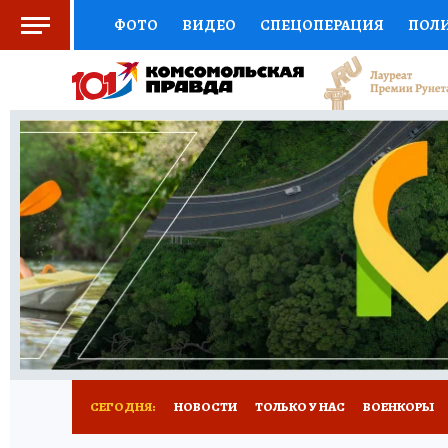
ФОТО
ВИДЕО
СПЕЦОПЕРАЦИЯ
ПОЛ
ЗДОРОВЬЕ
СОЦПОДДЕРЖКА
НАУКА
ВЫБОР ЭКСПЕРТОВ
ДОКТОР
ФИНАНС
КНИЖНАЯ ПОЛКА
ПРОГНОЗЫ НА СПОРТ
ПРЕСС-ЦЕНТР
НЕДВИЖИМОСТЬ
ТЕЛЕ
КОЛЛЕКЦИИ
РЕКЛАМА
ТЕСТЫ
НОВО
СЕГОДНЯ:
НОВОСТИ
ТОЛЬКО У НАС
ВОЕНКОРЫ