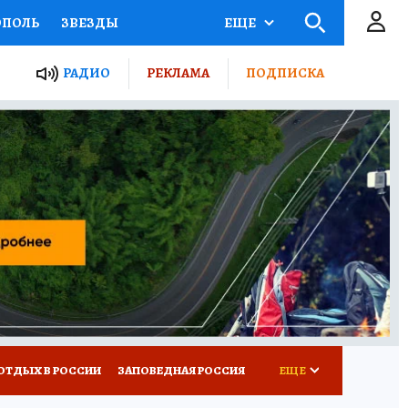
ОПОЛЬ
ЗВЕЗДЫ
ЕЩЕ
ЬНЫЕ ПРОЕКТЫ РОССИИ
РАДИО
РЕКЛАМА
ПОДПИСКА
КРЕТЫ
ПУТЕВОДИТЕЛЬ
 ЖЕЛЕЗА
ТУРИЗМ
ВСЕ О КП
РАДИО КП
ОТДЫХ В РОССИИ
ЗАПОВЕДНАЯ РОССИЯ
ЕЩЕ