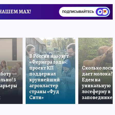
 НАШЕМ MAX!
ПОДПИСЫВАЙТЕСЬ
В России назовут
«Фермера года»:
проект КП
Сколько лоси
аботу —
поддержал
дает молока?
льно! 3
крупнейший
Едем на
карьеры
агрокластер
уникальную
страны «Фуд
лосеферму в
и
Сити»
заповеднике!