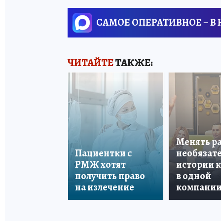
САМОЕ ОПЕРАТИВНОЕ – В
ЧИТАЙТЕ
ТАКЖЕ:
Менять р
Пациентки с
необязате
РМЖ хотят
истории 
получить право
в одной
на излечение
компани