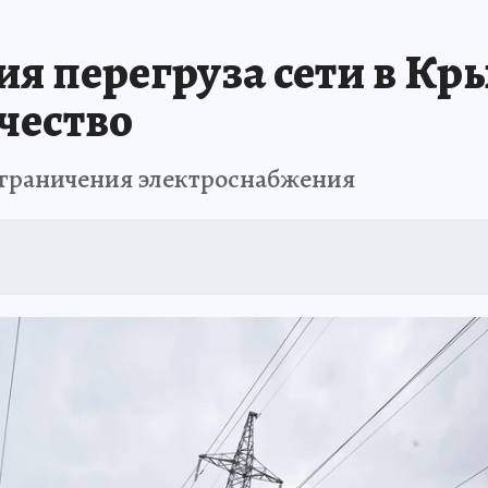
ШЕСТВИЯ
АФИША
АТАКА БЕСПИЛОТНИКОВ НА ЮБК
ИСПЫТАНО Н
я перегруза сети в Кр
чество
ограничения электроснабжения