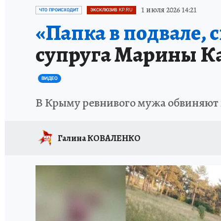
СИТУАЦИЯ С МАЗУТОМ В КРЫМУ
ПРОИС
1 июля 2026 14:21
ЧТО ПРОИСХОДИТ
ЭКСКЛЮЗИВ KP.RU
«Папка в подвале, 
супруга Марины Ка
ВИДЕО
В Крыму ревнивого мужа обвиняют 
Галина КОВАЛЕНКО