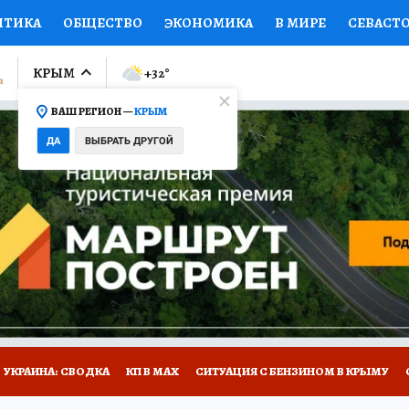
ИТИКА
ОБЩЕСТВО
ЭКОНОМИКА
В МИРЕ
СЕВАСТ
СПОРТ
КОЛУМНИСТЫ
ПРОИСШЕСТВИЯ
НАЦИОНАЛ
КРЫМ
+32
°
ВАШ РЕГИОН —
КРЫМ
Ы
ОТКРЫВАЕМ МИР
Я ЗНАЮ
СЕМЬЯ
ЖЕНСКИЕ СЕ
ДА
ВЫБРАТЬ ДРУГОЙ
ПРОМОКОДЫ
СЕРИАЛЫ
СПЕЦПРОЕКТЫ
ДЕФИЦИТ
ВИЗОР
КОНКУРСЫ
РАБОТА У НАС
ГИД ПОТРЕБИТЕЛЯ
Е НА САЙТЕ
УКРАИНА: СВОДКА
КП В МАХ
СИТУАЦИЯ С БЕНЗИНОМ В КРЫМУ