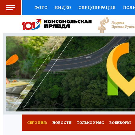
ФОТО
ВИДЕО
СПЕЦОПЕРАЦИЯ
ПОЛ
ЗДОРОВЬЕ
СОЦПОДДЕРЖКА
НАУКА
ВЫБОР ЭКСПЕРТОВ
ДОКТОР
ФИНАНС
КНИЖНАЯ ПОЛКА
ПРОГНОЗЫ НА СПОРТ
ПРЕСС-ЦЕНТР
НЕДВИЖИМОСТЬ
ТЕЛЕ
КОЛЛЕКЦИИ
РЕКЛАМА
ТЕСТЫ
НОВО
СЕГОДНЯ:
НОВОСТИ
ТОЛЬКО У НАС
ВОЕНКОРЫ