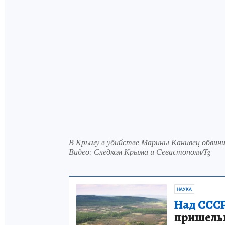
В Крыму в убийстве Марины Канивец обвинил
Видео: Следком Крыма и Севастополя/Tg
НАУКА
Над СССР
пришельце