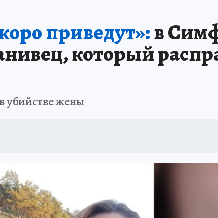
ШЕСТВИЯ
АФИША
АТАКА БЕСПИЛОТНИКОВ НА ЮБК
ИСПЫТАНО Н
скоро приведут»:
в Симф
нивец, который распр
в убийстве жены