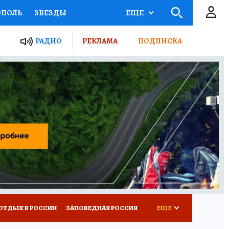
ОПОЛЬ
ЗВЕЗДЫ
ЕЩЕ
ЬНЫЕ ПРОЕКТЫ РОССИИ
РАДИО
РЕКЛАМА
ПОДПИСКА
КРЕТЫ
ПУТЕВОДИТЕЛЬ
 ЖЕЛЕЗА
ТУРИЗМ
ВСЕ О КП
РАДИО КП
ОТДЫХ В РОССИИ
ЗАПОВЕДНАЯ РОССИЯ
ЕЩЕ