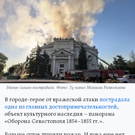
Здание сильно пострадало. Фото: Tg-канал Михаила Развожаева
В городе-герое от вражеской атаки
пострадала
одна из главных достопримечательностей
,
объект культурного наследия – панорама
«Оборона Севастополя 1854–1855 гг.».
Больше суток тушили пожар. И пока еще нет