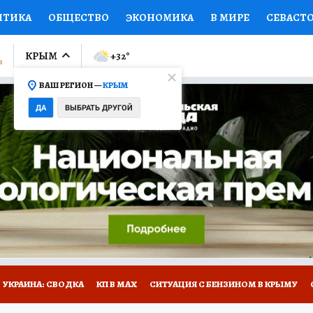
ИТИКА
ОБЩЕСТВО
ЭКОНОМИКА
В МИРЕ
СЕВАСТ
СПОРТ
КОЛУМНИСТЫ
ПРОИСШЕСТВИЯ
НАЦИОНАЛ
КРЫМ
+32
°
ВАШ РЕГИОН —
КРЫМ
Ы
ОТКРЫВАЕМ МИР
Я ЗНАЮ
СЕМЬЯ
ЖЕНСКИЕ СЕ
ДА
ВЫБРАТЬ ДРУГОЙ
ПРОМОКОДЫ
СЕРИАЛЫ
СПЕЦПРОЕКТЫ
ДЕФИЦИТ
ВИЗОР
КОНКУРСЫ
РАБОТА У НАС
ГИД ПОТРЕБИТЕЛЯ
Е НА САЙТЕ
УКРАИНА: СВОДКА
КП В МАХ
СИТУАЦИЯ С БЕНЗИНОМ В КРЫМУ