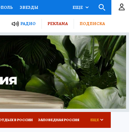
ОПОЛЬ
ЗВЕЗДЫ
ЕЩЕ
ЬНЫЕ ПРОЕКТЫ РОССИИ
РАДИО
РЕКЛАМА
ПОДПИСКА
КРЕТЫ
ПУТЕВОДИТЕЛЬ
 ЖЕЛЕЗА
ТУРИЗМ
ВСЕ О КП
РАДИО КП
ОТДЫХ В РОССИИ
ЗАПОВЕДНАЯ РОССИЯ
ЕЩЕ