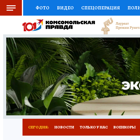
ФОТО
ВИДЕО
СПЕЦОПЕРАЦИЯ
ПОЛ
ЗДОРОВЬЕ
СОЦПОДДЕРЖКА
НАУКА
ВЫБОР ЭКСПЕРТОВ
ДОКТОР
ФИНАНС
КНИЖНАЯ ПОЛКА
ПРОГНОЗЫ НА СПОРТ
ПРЕСС-ЦЕНТР
НЕДВИЖИМОСТЬ
ТЕЛЕ
КОЛЛЕКЦИИ
РЕКЛАМА
ТЕСТЫ
НОВО
СЕГОДНЯ:
НОВОСТИ
ТОЛЬКО У НАС
ВОЕНКОРЫ