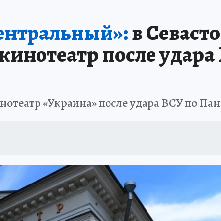
ШЕСТВИЯ
АФИША
АТАКА БЕСПИЛОТНИКОВ НА ЮБК
ИСПЫТАНО Н
Центральный»:
в Севаст
инотеатр после удара
нотеатр «Украина» после удара ВСУ по Па